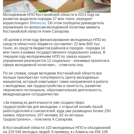
Молодежным НПО Костанайской области в 2013 году на
развитие выделили порядка 37 млн тенге, передает
корреспондент
BNews.kz
. Об этом сообщила руководитель
управления по вопросам молодежной политики акимата
Костанайской области Алия Сапарова.
«В целом в этом году финансирование молодежных НПО из
средств областного бюджета составляет 22 млн 800 тыс
тенге, из средств бюджетов районов и городов - порядка 14
млн тенге в рамках государственного социального заказа. В
текущем году молодежными НПО по заказу нашего
управления реализуется 12 социально - значимых проектов в
сфере молодежной политики», - отметила она.
По ее словам, среди молодежи Костанайской области все
больше приобретает популярность Центр молодежных
инициатив, который охватывает такие направления в работе
с молодежью, как трудоустройство и занятость, развитие
творческого потенциала, образовательная деятельность,
международное сотрудничество.
«За период их деятельности уже создано бюро
трудоустройства для молодежи, с открытой онлайн базой
работодателей и соискателей, куда уже размещено более 250
заявок, обратилось 107 человек, 82 из которых
трудоустроено», - пояснила А.Сапарова.
В Костанайской области 103 молодежных НПО и объединений
на 229 540 молодых людей. К примеру, в г.Алматы на 456 106