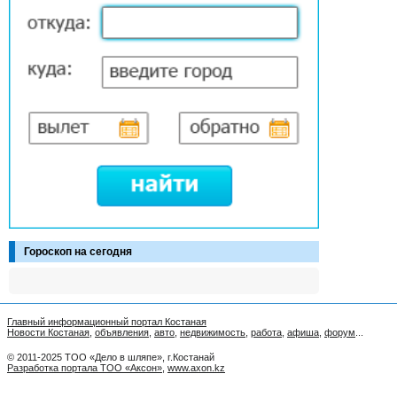
Гороскоп на сегодня
Главный информационный портал Костаная
Новости Костаная
,
объявления
,
авто
,
недвижимость
,
работа
,
афиша
,
форум
...
© 2011-2025 ТОО «Дело в шляпе», г.Костанай
Разработка портала ТОО «Аксон»
,
www.axon.kz