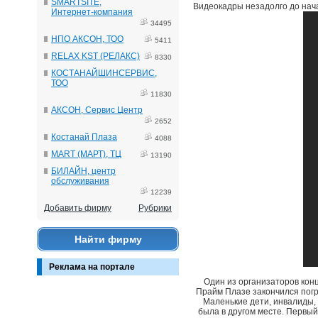
SMARTSITE,
Видеокадры незадолго до нача
Интернет-компания
34495
НПО АКСОН, ТОО
5411
RELAX KST (РЕЛАКС)
8330
КОСТАНАЙШИНСЕРВИС,
ТОО
11830
АКСОН, Сервис Центр
2652
Костанай Плаза
4088
MART (МАРТ), ТЦ
13190
БИЛАЙН, центр
обслуживания
12239
Добавить фирму
Рубрики
Найти фирму
Реклама на портале
Один из организаторов кон
Прайм Плазе закончился погро
Маленькие дети, инвалиды, 
была в другом месте. Первый