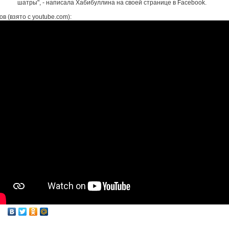
шатры", - написала Хабибуллина на своей странице в Facebook.
в (взято с youtube.com):