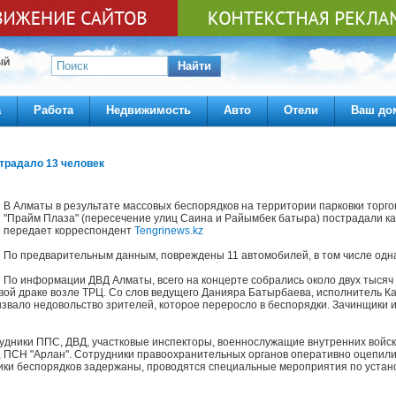
ЫЙ
Найти
а
Работа
Недвижимость
Авто
Отели
Ваш до
традало 13 человек
В Алматы в результате массовых беспорядков на территории парковки торго
"Прайм Плаза" (пересечение улиц Саина и Райымбек батыра) пострадали ка
передает корреспондент
Tengrinews.kz
По предварительным данным, повреждены 11 автомобилей, в том числе одна
По информации ДВД Алматы, всего на концерте собрались около двух тысяч ч
вой драке возле ТРЦ. Со слов ведущего Данияра Батырбаева, исполнитель К
ызвало недовольство зрителей, которое переросло в беспорядки. Зачинщики 
удники ППС, ДВД, участковые инспекторы, военнослужащие внутренних войск.
 ПСН "Арлан". Сотрудники правоохранительных органов оперативно оцепил
ики беспорядков задержаны, проводятся специальные мероприятия по устан