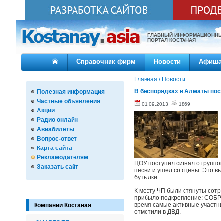
ГЛАВНЫЙ ИНФОРМАЦИОНН
ПОРТАЛ КОСТАНАЯ
Справочник фирм
Новости
Афиш
Главная
/
Новости
В беспорядках в Алматы пос
Полезная информация
Частные объявления
01.09.2013
1869
Акции
Радио онлайн
Авиабилеты
Вопрос-ответ
Карта сайта
Рекламодателям
ЦОУ поступил сигнал о группо
Заказать сайт
песни и ушел со сцены. Это в
бутылки.
К месту ЧП были стянуты сотр
прибыло подкрепление: СОБР,
время самые активные участн
Компании Костаная
отметили в ДВД.