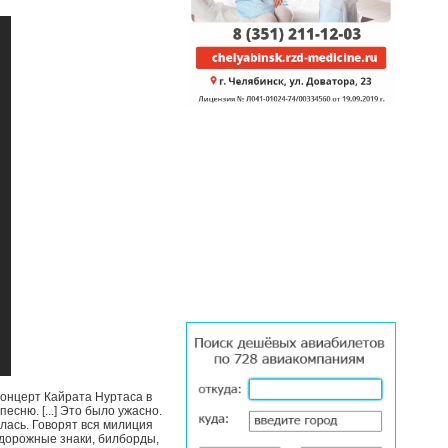
Концерт Кайрата Нуртаса в
сню. [...] Это было ужасно.
лась. Говорят вся милиция
 дорожные знаки, билборды,