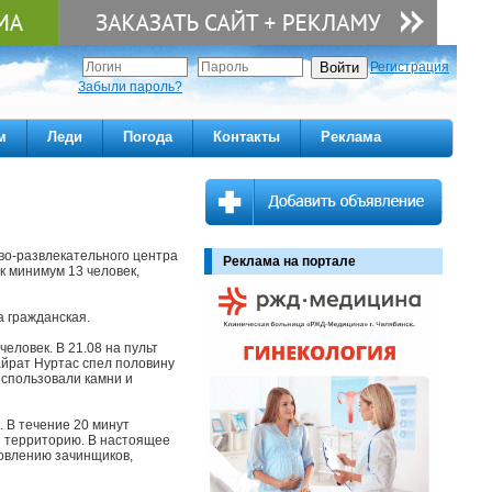
Регистрация
Забыли пароль?
м
Леди
Погода
Контакты
Реклама
во-развлекательного центра
Реклама на портале
к минимум 13 человек,
 гражданская.
еловек. В 21.08 на пульт
айрат Нуртас спел половину
использовали камни и
 В течение 20 минут
и территорию. В настоящее
овлению зачинщиков,