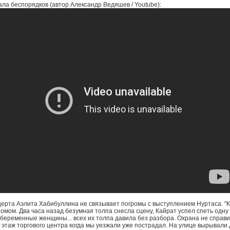
ла беспорядков (автор Александр Ведяшев / Youtube):
церта Аэлита Хабибуллина не связывает погромы с выступлением Нуртаса. "
мом. Два часа назад безумная толпа снесла сцену, Кайрат успел спеть одну пе
беременные женщины... всех их толпа давила без разбора. Охрана не справи
 этаж торгового центра когда мы уезжали уже пострадал. На улице вырывали