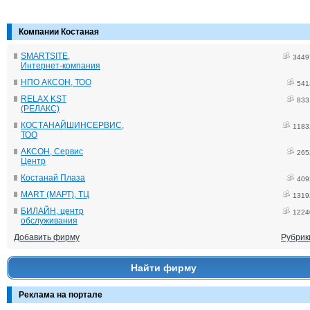
Компании Костаная
SMARTSITE,
3449
Интернет-компания
НПО АКСОН, ТОО
541
RELAX KST
833
(РЕЛАКС)
КОСТАНАЙШИНСЕРВИС,
1183
ТОО
АКСОН, Сервис
265
Центр
Костанай Плаза
409
MART (МАРТ), ТЦ
1319
БИЛАЙН, центр
1224
обслуживания
Добавить фирму
Рубрик
Найти фирму
Реклама на портале