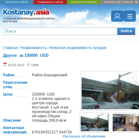
ГЛАВНЫЙ ИНФОРМАЦИОННЫЙ ПОРТАЛ
КОСТАНАЯ
Найти
Главная
/
Недвижимость
/
Нежилая недвижимость продам
Другое за 150000 USD
18.02.2013
1668
Район
Район Бородинский
Пересечение
улиц
Цена
150000 USD
2-х этажное здание в
центре города
Костанай. 1-ый этаж
производство,склад; 2-
ой-офис.Общая
Описание
площадь 298,9 кв.м
Контактная
информация
87019435131? 544736
Рассказать об объявлении