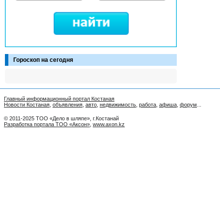
Гороскоп на сегодня
Главный информационный портал Костаная
Новости Костаная
,
объявления
,
авто
,
недвижимость
,
работа
,
афиша
,
форум
...
© 2011-2025 ТОО «Дело в шляпе», г.Костанай
Разработка портала ТОО «Аксон»
,
www.axon.kz