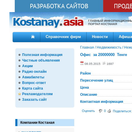
ГЛАВНЫЙ ИНФОРМАЦИОНН
ПОРТАЛ КОСТАНАЯ
Справочник фирм
Новости
Афиш
Главная
/
Недвижимость
/
Неж
Офис за 20000000 Тенге
Полезная информация
Частные объявления
08.05.2015
1697
Акции
Радио онлайн
Район
Авиабилеты
Пересечение улиц
Вопрос-ответ
Цена
Карта сайта
Рекламодателям
Описание
Заказать сайт
Контактная информация
Оценить
0
Поделиться:
Компании Костаная