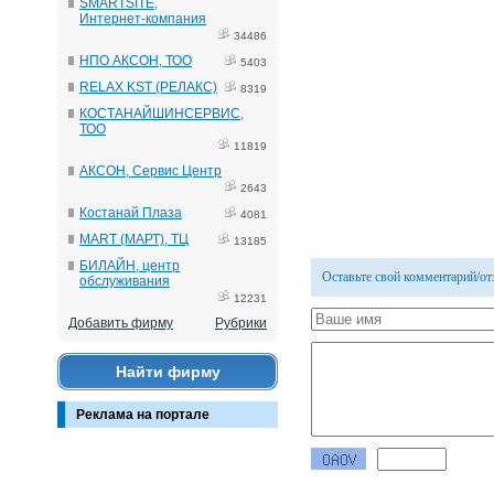
SMARTSITE,
Интернет-компания
34486
НПО АКСОН, ТОО
5403
RELAX KST (РЕЛАКС)
8319
КОСТАНАЙШИНСЕРВИС,
ТОО
11819
АКСОН, Сервис Центр
2643
Костанай Плаза
4081
MART (МАРТ), ТЦ
13185
БИЛАЙН, центр
Оставьте свой комментарий/о
обслуживания
12231
Добавить фирму
Рубрики
Найти фирму
Реклама на портале