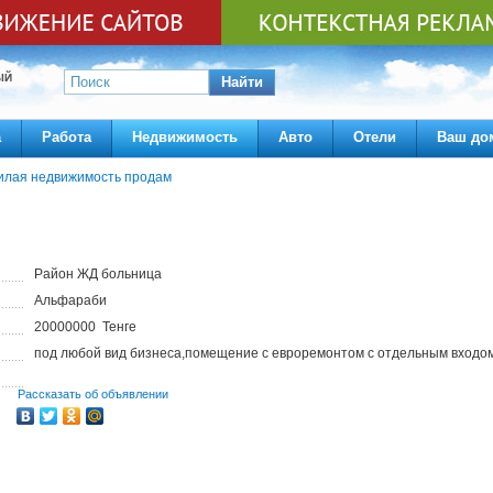
ЫЙ
Найти
а
Работа
Недвижимость
Авто
Отели
Ваш до
илая недвижимость продам
Район ЖД больница
Альфараби
20000000 Тенге
под любой вид бизнеса,помещение с евроремонтом с отдельным входо
Рассказать об объявлении