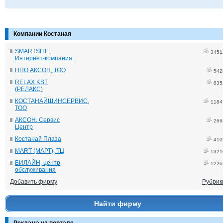
Компании Костаная
SMARTSITE,
3451
Интернет-компания
НПО АКСОН, ТОО
542
RELAX KST
835
(РЕЛАКС)
КОСТАНАЙШИНСЕРВИС,
1184
ТОО
АКСОН, Сервис
266
Центр
Костанай Плаза
410
MART (МАРТ), ТЦ
1321
БИЛАЙН, центр
1226
обслуживания
Добавить фирму
Рубрик
Найти фирму