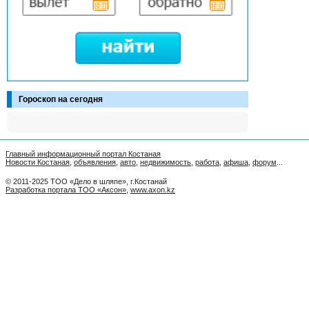
Гороскоп на сегодня
Главный информационный портал Костаная
Новости Костаная
,
объявления
,
авто
,
недвижимость
,
работа
,
афиша
,
форум
...
© 2011-2025 ТОО «Дело в шляпе», г.Костанай
Разработка портала ТОО «Аксон»
,
www.axon.kz