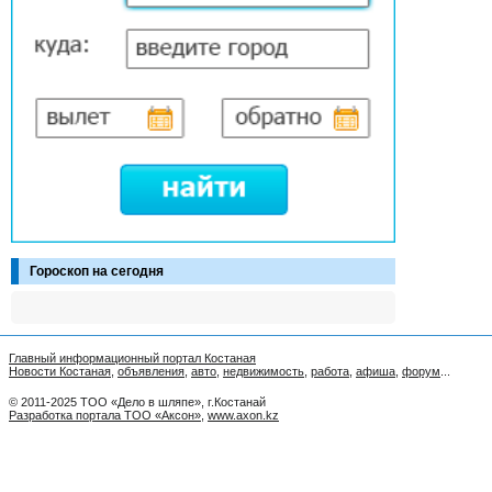
Гороскоп на сегодня
Главный информационный портал Костаная
Новости Костаная
,
объявления
,
авто
,
недвижимость
,
работа
,
афиша
,
форум
...
© 2011-2025 ТОО «Дело в шляпе», г.Костанай
Разработка портала ТОО «Аксон»
,
www.axon.kz