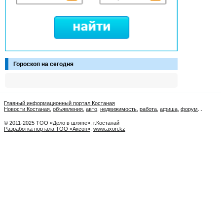
Гороскоп на сегодня
Главный информационный портал Костаная
Новости Костаная
,
объявления
,
авто
,
недвижимость
,
работа
,
афиша
,
форум
...
© 2011-2025 ТОО «Дело в шляпе», г.Костанай
Разработка портала ТОО «Аксон»
,
www.axon.kz