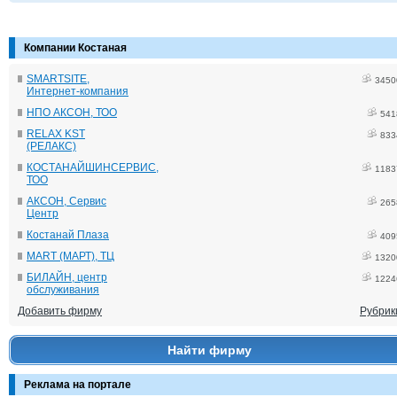
Компании Костаная
SMARTSITE,
3450
Интернет-компания
НПО АКСОН, ТОО
541
RELAX KST
833
(РЕЛАКС)
КОСТАНАЙШИНСЕРВИС,
1183
ТОО
АКСОН, Сервис
265
Центр
Костанай Плаза
409
MART (МАРТ), ТЦ
1320
БИЛАЙН, центр
1224
обслуживания
Добавить фирму
Рубрик
Найти фирму
Реклама на портале