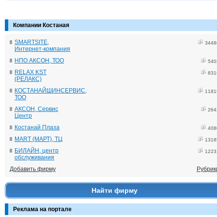
Компании Костаная
SMARTSITE,
3448
Интернет-компания
НПО АКСОН, ТОО
540
RELAX KST
831
(РЕЛАКС)
КОСТАНАЙШИНСЕРВИС,
1181
ТОО
АКСОН, Сервис
264
Центр
Костанай Плаза
408
MART (МАРТ), ТЦ
1318
БИЛАЙН, центр
1223
обслуживания
Добавить фирму
Рубрик
Найти фирму
Реклама на портале