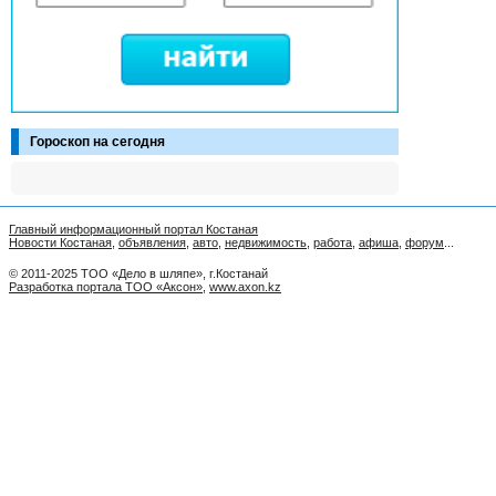
Гороскоп на сегодня
Главный информационный портал Костаная
Новости Костаная
,
объявления
,
авто
,
недвижимость
,
работа
,
афиша
,
форум
...
© 2011-2025 ТОО «Дело в шляпе», г.Костанай
Разработка портала ТОО «Аксон»
,
www.axon.kz