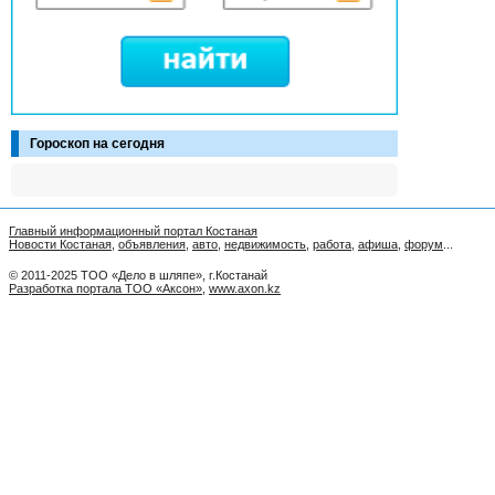
Гороскоп на сегодня
Главный информационный портал Костаная
Новости Костаная
,
объявления
,
авто
,
недвижимость
,
работа
,
афиша
,
форум
...
© 2011-2025 ТОО «Дело в шляпе», г.Костанай
Разработка портала ТОО «Аксон»
,
www.axon.kz