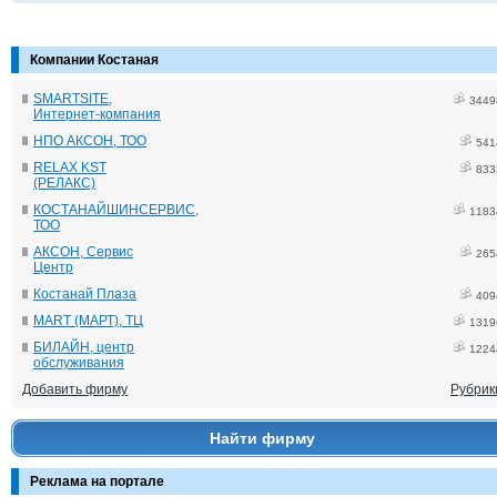
Компании Костаная
SMARTSITE,
3449
Интернет-компания
НПО АКСОН, ТОО
541
RELAX KST
833
(РЕЛАКС)
КОСТАНАЙШИНСЕРВИС,
1183
ТОО
АКСОН, Сервис
265
Центр
Костанай Плаза
409
MART (МАРТ), ТЦ
1319
БИЛАЙН, центр
1224
обслуживания
Добавить фирму
Рубрик
Найти фирму
Реклама на портале