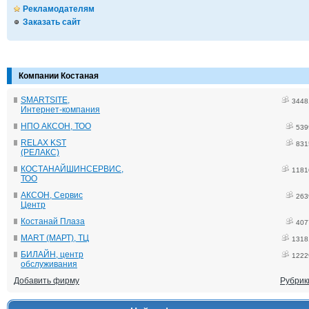
Рекламодателям
Заказать сайт
Компании Костаная
SMARTSITE,
3448
Интернет-компания
НПО АКСОН, ТОО
539
RELAX KST
831
(РЕЛАКС)
КОСТАНАЙШИНСЕРВИС,
1181
ТОО
АКСОН, Сервис
263
Центр
Костанай Плаза
407
MART (МАРТ), ТЦ
1318
БИЛАЙН, центр
1222
обслуживания
Добавить фирму
Рубрик