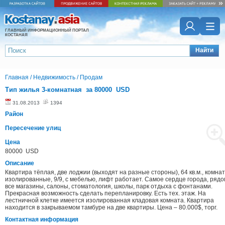
ГЛАВНЫЙ ИНФОРМАЦИОННЫЙ ПОРТАЛ
КОСТАНАЯ
Найти
Главная
/
Недвижимость
/
Продам
Тип жилья 3-комнатная за 80000 USD
31.08.2013
1394
Район
Пересечение улиц
Цена
80000 USD
Описание
Квартира тёплая, две лоджии (выходят на разные стороны), 64 кв.м., комна
изолированные, 9/9, с мебелью, лифт работает. Самое сердце города, рядо
все магазины, салоны, стоматология, школы, парк отдыха с фонтанами.
Прекрасная возможность сделать перепланировку. Есть тех. этаж. На
лестничной клетке имеется изолированная кладовая комната. Квартира
находится в закрываемом тамбуре на две квартиры. Цена – 80.000$, торг.
Контактная информация