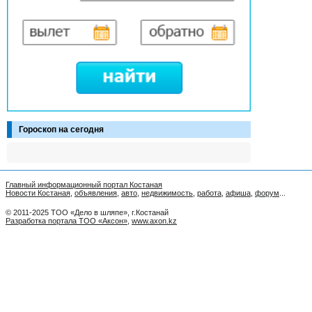
Гороскоп на сегодня
Главный информационный портал Костаная
Новости Костаная
,
объявления
,
авто
,
недвижимость
,
работа
,
афиша
,
форум
...
© 2011-2025 ТОО «Дело в шляпе», г.Костанай
Разработка портала ТОО «Аксон»
,
www.axon.kz