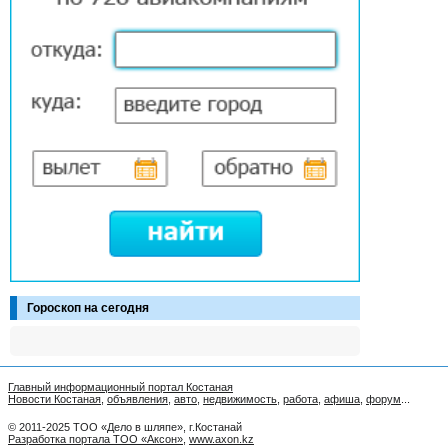
Гороскоп на сегодня
Главный информационный портал Костаная
Новости Костаная
,
объявления
,
авто
,
недвижимость
,
работа
,
афиша
,
форум
...
© 2011-2025 ТОО «Дело в шляпе», г.Костанай
Разработка портала ТОО «Аксон»
,
www.axon.kz