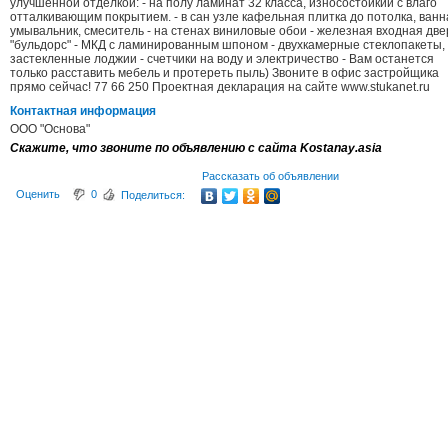
улучшенной отделкой: - на полу ламинат 32 класса, износостойкий с влаго
отталкивающим покрытием. - в сан узле кафельная плитка до потолка, ванн
умывальник, смеситель - на стенах виниловые обои - железная входная две
"бульдорс" - МКД с ламинированным шпоном - двухкамерные стеклопакеты,
застекленные лоджии - счетчики на воду и электричество - Вам останется
только расставить мебель и протереть пыль) Звоните в офис застройщика
прямо сейчас! 77 66 250 Проектная декларация на сайте www.stukanet.ru
Контактная информация
ООО "Основа"
Скажите, что звоните по объявлению с сайта Kostanay.asia
Рассказать об объявлении
Оценить
0
Поделиться: