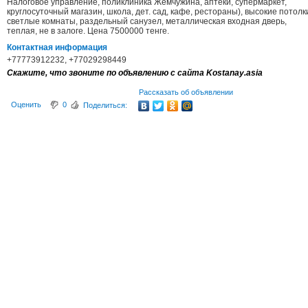
Налоговое управление, поликлиника Жемчужина, аптеки, супермаркет,
круглосуточный магазин, школа, дет. сад, кафе, рестораны), высокие потолк
светлые комнаты, раздельный санузел, металлическая входная дверь,
теплая, не в залоге. Цена 7500000 тенге.
Контактная информация
+77773912232, +77029298449
Скажите, что звоните по объявлению с сайта Kostanay.asia
Рассказать об объявлении
Оценить
0
Поделиться: