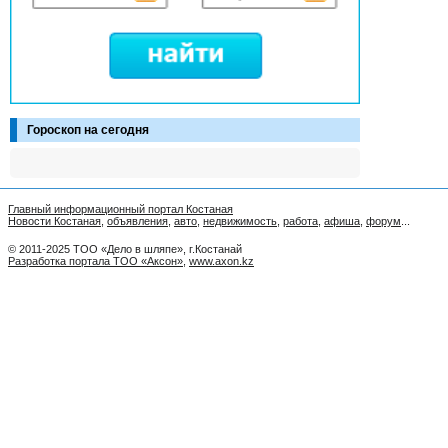
Гороскоп на сегодня
Главный информационный портал Костаная
Новости Костаная
,
объявления
,
авто
,
недвижимость
,
работа
,
афиша
,
форум
...
© 2011-2025 ТОО «Дело в шляпе», г.Костанай
Разработка портала ТОО «Аксон»
,
www.axon.kz