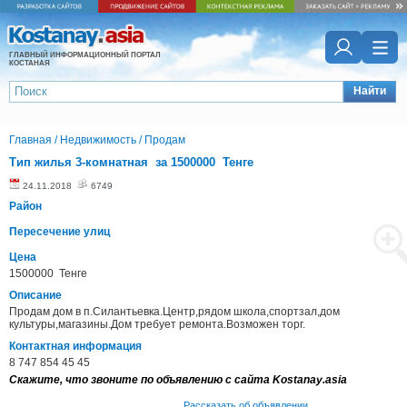
ГЛАВНЫЙ ИНФОРМАЦИОННЫЙ ПОРТАЛ
КОСТАНАЯ
Найти
Главная
/
Недвижимость
/
Продам
Тип жилья 3-комнатная за 1500000 Тенге
24.11.2018
6749
Район
Пересечение улиц
Цена
1500000 Тенге
Описание
Продам дом в п.Силантьевка.Центр,рядом школа,спортзал,дом
культуры,магазины.Дом требует ремонта.Возможен торг.
Контактная информация
8 747 854 45 45
Скажите, что звоните по объявлению с сайта Kostanay.asia
Рассказать об объявлении