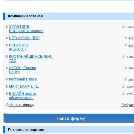
Компании Костаная
SMARTSITE,
3450
Интернет-компания
НПО АКСОН, ТОО
542
RELAX KST
833
(РЕЛАКС)
КОСТАНАЙШИНСЕРВИС,
1184
ТОО
АКСОН, Сервис
266
Центр
Костанай Плаза
409
MART (МАРТ), ТЦ
1320
БИЛАЙН, центр
1225
обслуживания
Добавить фирму
Рубрик
Найти фирму
Реклама на портале