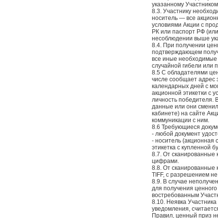
указанному Участником 
8.3. Участнику необхо
носитель — все акционн
условиями Акции с про
РК или паспорт РФ (ил
несоблюдении выше ука
8.4. При получении цен
подтверждающем получе
все иные необходимые 
случайной гибели или п
8.5 С обладателями це
числе сообщает адрес 
календарных дней с мо
акционной этикетки с 
личность победителя. В
данные или они сменил
кабинете) на сайте Ак
коммуникации с ним.
8.6 Требующиеся докум
- любой документ удос
- носитель (акционная
этикетка с купленной 
8.7. От сканированные 
цифрами.
8.8. От сканированные 
TIFF, с разрешением не
8.9. В случае неполуче
для получения ценного 
востребованным Участ
8.10. Неявка Участника
уведомления, считается
Правил, ценный приз н