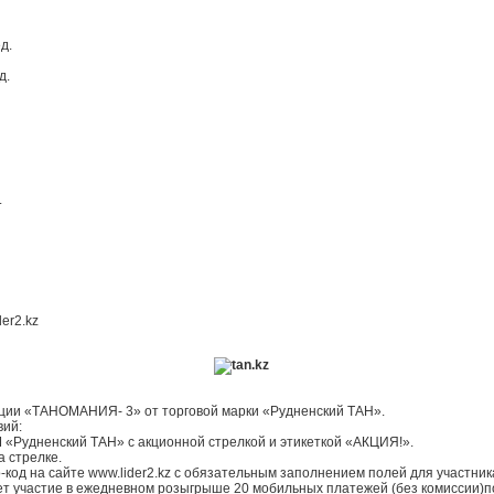
д.
д.
.
er2.kz
ции «ТАНОМАНИЯ- 3» от торговой марки «Рудненский ТАН».
вий:
М «Рудненский ТАН» с акционной стрелкой и этикеткой «АКЦИЯ!».
а стрелке.
код на сайте www.lider2.kz с обязательным заполнением полей для участник
ет участие в ежедневном розыгрыше 20 мобильных платежей (без комиссии)по