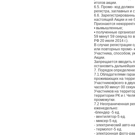
итогов акции.
6.5. Промо- код должен
регистра, заглавных и 
6.6. Зарегистрированн
настоящей Акции и не 
Признаются некорректн
• вымышленные;
• полученные организа
59 минут 59 секунд по 
РФ 20 июля 2014 г.).
В случае регистрации о
или повторных промо- к
Участника, способом, у
Акции.
Запрещается вводить п
остановить дальнейшее
7. Порядок определени
7.1.Обладателями гара
проживающих на террит
Участников(всего в дв
часов 00 минут 00 секу
Участников на территор
территории РК и г. Чел
промежутки.
7.2 Неограниченная ре
еженедельно:
-блендер -5 ед.
- вентилятор-5 ед.
- миксер-5 ед.
- электрический авто-на
- термопот-5 ед.
- электронная фото-рам