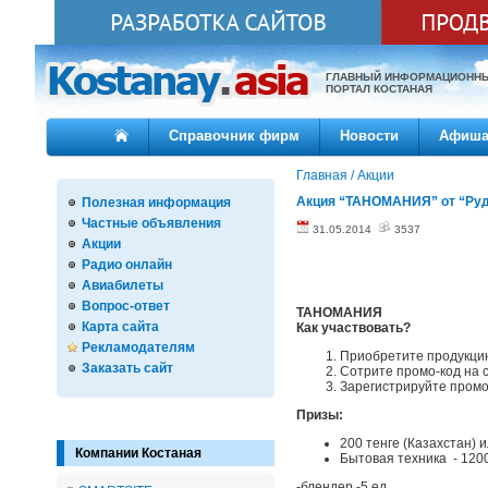
ГЛАВНЫЙ ИНФОРМАЦИОНН
ПОРТАЛ КОСТАНАЯ
Справочник фирм
Новости
Афиш
Главная
/
Акции
Акция “ТАНОМАНИЯ” от “Рудн
Полезная информация
Частные объявления
31.05.2014
3537
Акции
Радио онлайн
Авиабилеты
Вопрос-ответ
ТАНОМАНИЯ
Карта сайта
Как участвовать?
Рекламодателям
Приобретите продукци
Заказать сайт
Сотрите промо-код на 
Зарегистрируйте промо
Призы:
200 тенге (Казахстан) 
Компании Костаная
Бытовая техника - 1200
-блендер -5 ед.