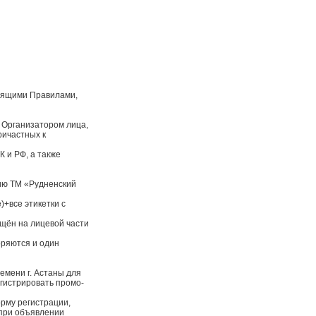
оящими Правилами,
 Организатором лица,
ричастных к
 и РФ, а также
цию ТМ «Рудненский
+все этикетки с
ещён на лицевой части
оряются и один
ремени г. Астаны для
егистрировать промо-
орму регистрации,
 при объявлении