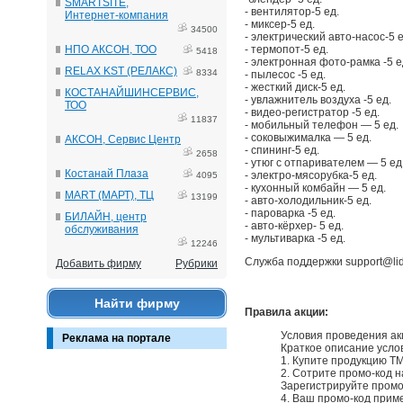
SMARTSITE,
- вентилятор-5 ед.
Интернет-компания
- миксер-5 ед.
34500
- электрический авто-насос-5 е
НПО АКСОН, ТОО
- термопот-5 ед.
5418
- электронная фото-рамка -5 е
RELAX KST (РЕЛАКС)
8334
- пылесос -5 ед.
- жесткий диск-5 ед.
КОСТАНАЙШИНСЕРВИС,
- увлажнитель воздуха -5 ед.
ТОО
- видео-регистратор -5 ед.
11837
- мобильный телефон — 5 ед.
- соковыжималка — 5 ед.
АКСОН, Сервис Центр
- спининг-5 ед.
2658
- утюг с отпаривателем — 5 ед
Костанай Плаза
- электро-мясорубка-5 ед.
4095
- кухонный комбайн — 5 ед.
MART (МАРТ), ТЦ
13199
- авто-холодильник-5 ед.
- пароварка -5 ед.
БИЛАЙН, центр
- авто-кёрхер- 5 ед.
обслуживания
- мультиварка -5 ед.
12246
Служба поддержки support@lid
Добавить фирму
Рубрики
Найти фирму
Правила акции:
Условия проведения ак
Реклама на портале
Краткое описание усло
1. Купите продукцию Т
2. Сотрите промо-код н
Зарегистрируйте промо-
4. Ваш промо-код прим