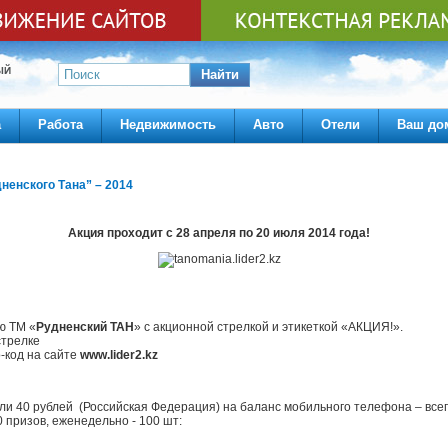
ЫЙ
Найти
а
Работа
Недвижимость
Авто
Отели
Ваш до
енского Тана” – 2014
Акция проходит с 28 апреля по 20 июля 2014 года!
ю ТМ «
Рудненский ТАН
» с акционной стрелкой и этикеткой «АКЦИЯ!».
стрелке
-код на сайте
www.lider2.kz
или 40 рублей (Российская Федерация) на баланс мобильного телефона – все
 призов, еженедельно - 100 шт: