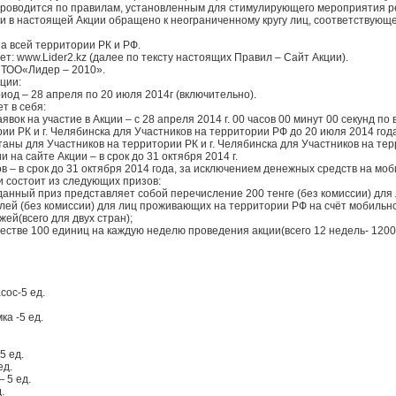
проводится по правилам, установленным для стимулирующего мероприятия р
и в настоящей Акции обращено к неограниченному кругу лиц, соответствующ
на всей территории РК и РФ.
нет: www.Lider2.kz (далее по тексту настоящих Правил – Сайт Акции).
– ТОО«Лидер – 2010».
ции:
иод – 28 апреля по 20 июля 2014г (включительно).
т в себя:
вок на участие в Акции – с 28 апреля 2014 г. 00 часов 00 минут 00 секунд по 
ии РК и г. Челябинска для Участников на территории РФ до 20 июля 2014 года
станы для Участников на территории РК и г. Челябинска для Участников на тер
 на сайте Акции – в срок до 31 октября 2014 г.
в – в срок до 31 октября 2014 года, за исключением денежных средств на м
и состоит из следующих призов:
данный приз представляет собой перечисление 200 тенге (без комиссии) дл
блей (без комиссии) для лиц проживающих на территории РФ на счёт мобильн
жей(всего для двух стран);
честве 100 единиц на каждую неделю проведения акции(всего 12 недель- 1200
сос-5 ед.
ка -5 ед.
5 ед.
ед.
 5 ед.
.