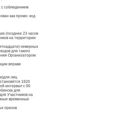
е, с соблюдением
ован как промо- код
ии (позднее 23 часов
ников на территории
пятнадцати) неверных
кодов для такого
рения Организатором
кции вправе
и)для лиц
 становятся 1820
ой интервал с 00
ябинска для
 для Участников на
равные временные
ых призов