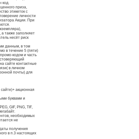
 код.
ценного приза,
ство этикеток с
стоверение личности
изатора Акции. При
ются.
экземпляра),
, а также заполняет
тель несёт риск
ми данным, в том
о в течение 5 (пяти)
промо-кодом и часть
достоверяющий
 на сайте контактные
язи( в личном
ронной почты) для
 сайте)+ акционная
мыми буквами и
EG, GIF, PNG, TIF,
мегабайт.
ментов, необходимых
итается не
с даты получения
ного в п.3 настоящих