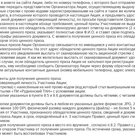
в анкете на сайте Акции, либо по номеру телефона, с которого был отправлен
димо передать представителю Организатора Акции, осуществляющему выдачу 
ые стрелки с промо-кодами зарегистрированными на сайте и такое же количе
дукта, в отношении которого проводится настоящая Акция, и предъявить удо
и иной документ удостоверяющий личность), по просьбе представителя Орган
занного в настоящем абзаце требования, ценный призы Участникам не выда
ного приза его обладатель собственноручно делает отметку на документе (2 
ние ценного приза: указывает полностью свои Ф.И.О. и ставит свою подпись
графы указанного документа. С момента получения ценного приза его облада
орчи этого ценного приза.
нных призов Акции Организатор связывается по имеющимся у него контактны
электронной почты. На этот адрес обладателю ценного приза Акции необходим
мента его уведомления выслать от сканированную часть акционной стрелки с 
условиями акции. А как же желательно выслать от сканированный документ у
 случае, если обладатель ценного приза Акции не заполнил при регистрации
ись, ему необходимо сообщить Организатору Акции через форму обратной св
ции актуальные контактные данные (номер мобильного телефона, адрес элект
енты для получения ценного приза:
товеряющий личность Участника Акции;
 стрелка) с нанесённым на неё промо-кодом (код,который стал выигрышным на
бутылки «ТМ «Рудненский ТАН» с условиями акции.
копии указанных в пункте 8.5 и 8.6 документов должны быть чёткими, с читае
копии документов должны быть в любом из указанных далее форматов: JPG, JP
 менее 100 DPI, физический размер каждого документа (файла) – не более 5 
ния от Участника, признанного обладателем ценного приза, сведений и доку
приза Акции, в срок, определённый в п. 3 настоящих Правил, ценный приз сч
ником.
 для получения ценного приза в место его вручения , согласно п.8.2. Правил 
 отказом Участника от получения ценного приза. По истечении срока, указан
е может быть востребован Участником.