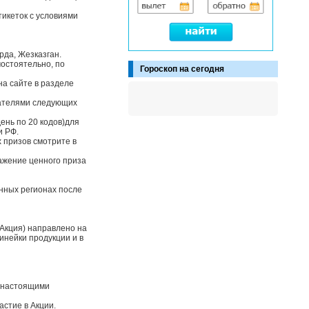
тикеток с условиями
рда, Жезказган.
остоятельно, по
Гороскоп на сегодня
на сайте в разделе
адателями следующих
ень по 20 кодов)для
и РФ.
 призов смотрите в
ажение ценного приза
нных регионах после
Акция) направлено на
инейки продукции и в
с настоящими
астие в Акции.