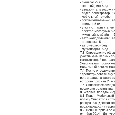
- пылесос -5 ед.
- жесткий диск-5 ед.
- увлажнитель воздуха -
- видео-регистратор -5 
- мобильный телефон —
- соковыжималка — 5 ед
- спининг-5 ед.
- утюг с отпаривателем
- электро-мясорубка-5 е
- кухонный комбайн — 5
- авто-холодильник-5 ед
- пароварка -5 ед.
- авто-кёрхер- 5ед.
- мультиварка -5 ед.
7.3. Определение обла
участниками верных пр
компьютерной программ
Участниками промо- ко
мобильный платеж можн
7.4. После определения
зарегистрировавшему п
регистрации, а также 
которого признан Участ
7.5. Список всех обла
после дня розыгрыша.
8. Условия, порядок и 
8.1. Приз – Мобильный
пользу Оператора сото
равную 200 (двести) те
проживающих на террит
8.2. Ценные призы по и
октября 2014 г. Для ут