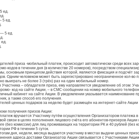
5 ед.
ед.
 5 ед.
.
 — 5 ед.
д.
 ед.
.
дателей приза -мобильный платеж, происходит автоматически среди всех за
омо-кодов в течении дня (в количестве 20 номеров), посредством специализ
ы, основным принципом действия которой, являются фиксация и подсчёт з
дов. Одним человеком может быть зарегистрировано неограниченное кол-во п
о выиграть не более 3 (трёх) раз на один мобильный номер.
 Участника – обладателя приза, ему направляется уведомление об этом: Уча
ромо- код на сайте Акции, – в СМС-сообщении на номер мобильного телефон
в личный кабинет на сайте Акции. В уведомлении указывается наименование п
ник, а также способ его получения.
дателей ценных подарков за неделю будет размещён на интернет-сайте Акции 
сроки получения призов Акции:
 платеж вручается Участнику путём осуществления Организатором платежа в
вой связи в целях пополнения лицевого счёта его абонентов-призеров Акции
нге (без комиссии) для лиц проживающих на территории РК и 40 рублей (без к
ории РФ в течении 5 суток.
тогам дня, недели, месяца выдаются участнику в местах выдачи ценных приз
очнения адреса доставки Организатор Акции связывается с Участниками Акци