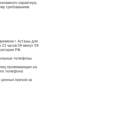
екламного характера,
ему требованиям
времени г. Астаны для
 23 часов 59 минут 59
ритории РФ .
обильные телефоны.
я лиц проживающих на
ого телефона
 ценных призов за