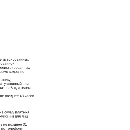
регистрированных
ированной
арегистрированных
ромо-кодов, но
стнику,
а, указанный при
риза, обладателем
не позднее 48 часов
 на сумму платежа
омиссии) для лиц
ов не позднее 31
и по телефону,