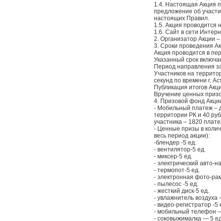
1.4. Настоящая Акция 
предложение об участи
настоящих Правил.
1.5. Акция проводится 
1.6. Сайт в сети Интер
2. Организатор Акции 
3. Сроки проведения Ак
Акция проводится в пер
Указанный срок включае
Период направления зая
Участников на территор
секунд по времени г. А
Публикация итогов Акции
Вручение ценных призо
4. Призовой фонд Акци
- Мобильный платеж – 
территории РК и 40 ру
участника – 1820 плате
- Ценные призы в коли
весь период акции):
-блендер -5 ед.
- вентилятор-5 ед.
- миксер-5 ед.
- электрический авто-на
- термопот-5 ед.
- электронная фото-рам
- пылесос -5 ед.
- жесткий диск-5 ед.
- увлажнитель воздуха -
- видео-регистратор -5 
- мобильный телефон —
- соковыжималка — 5 ед