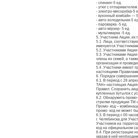
- спининг-5 ед.
- утюг с отпаривателем
- электро-мясорубка-5 е
- кухонный комбайн — 5
- авто-холодильник-5 ед
- пароварка -5 ед.
- авто-кёрхер- 5 ед.
- мультиварка -5 ед.
5. Участники Акции, их 
5.1. Лица, соответст
именуются Участниками
5.2. Участниками Акци
5.3. Участниками Акци
члены их семей, а так
организации и проведе
5.4. Участники имеют 
настоящими Правилам
6. Порядок совершения
6.1. В период с 28 апр
ТАН» настоящая Акция и
Правил. Сохранить акц
купленных бутылок с ус
6.2. Обнаружить промо
стрелки продукции ТМ 
Промо- код – комбинац
промо- код не может бы
6.3. В период с 00 час
г. Челябинска для Учас
Участников на территор
код на официальном са
6.4. При регистрации н
указав в ней необходи