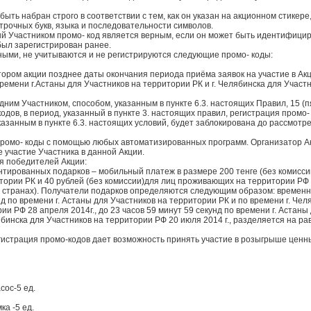
 быть набран строго в соответствии с тем, как он указан на акционном стикер
строчных букв, языка и последовательности символов.
ый Участником промо- код является верным, если он может быть идентифицир
был зарегистрирован ранее.
ыми, не учитываются и не регистрируются следующие промо- коды:
тором акции позднее даты окончания периода приёма заявок на участие в Акц
времени г.Астаны для Участников на территории РК и г. Челябинска для Участ
дним Участником, способом, указанным в пункте 6.3. настоящих Правил, 15 (
одов, в период, указанный в пункте 3. настоящих правил, регистрация промо- 
казанным в пункте 6.3. настоящих условий, будет заблокирована до рассмот
ромо- коды с помощью любых автоматизированных программ. Организатор А
 участие Участника в данной Акции.
я победителей Акции:
нтированных подарков – мобильный платеж в размере 200 тенге (без комисси
ории РК и 40 рублей (без комиссии)для лиц проживающих на территории РФ
ух странах). Получатели подарков определяются следующим образом: временн
нд по времени г. Астаны для Участников на территории РК и по времени г. Чел
ии РФ 28 апреля 2014г., до 23 часов 59 минут 59 секунд по времени г. Астаны
ябинска для Участников на территории РФ 20 июля 2014 г., разделяется на 
гистрация промо-кодов дает возможность принять участие в розыгрыше ценн
сос-5 ед.
ка -5 ед.