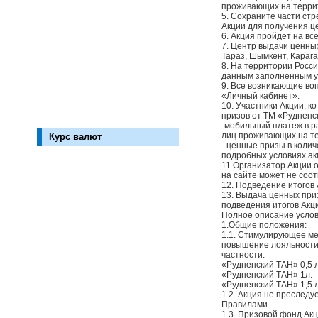
проживающих на террит
5. Сохраните части стр
Акции для получения ц
6. Акция пройдет на вс
7. Центр выдачи ценных
Тараз, Шымкент, Карага
8. На территории Росс
данным заполненным уч
9. Все возникающие во
«Личный кабинет».
10. Участники Акции, к
призов от ТМ «Рудненс
-мобильный платеж в р
лиц проживающих на те
Курс валют
- ценные призы в коли
подробных условиях ак
11.Организатор Акции 
на сайте может не соот
12. Подведение итогов 
13. Выдача ценных при
подведения итогов Акци
Полное описание услов
1.Общие положения:
1.1. Стимулирующее ме
повышение лояльности 
частности:
«Рудненский ТАН» 0,5 л
«Рудненский ТАН» 1л.
«Рудненский ТАН» 1,5 л
1.2. Акция не преслед
Правилами.
1.3. Призовой фонд Акц