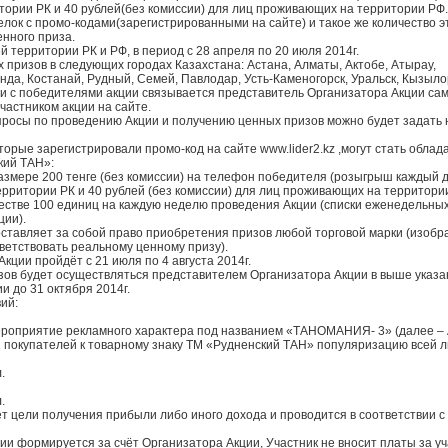
ории РК и 40 рублей(без комиссии) для лиц проживающих на территории РФ.
елок с промо-кодами(зарегистрированными на сайте) и такое же количество э
енного приза.
ей территории РК и РФ, в период с 28 апреля по 20 июля 2014г.
 призов в следующих городах Казахстана: Астана, Алматы, Актобе, Атырау,
нда, Костанай, Рудный, Семей, Павлодар, Усть-Каменогорск, Уральск, Кызыло
ии с победителями акции связывается представитель Организатора Акции сам
астником акции на сайте.
просы по проведению Акции и получению ценных призов можно будет задать 
оторые зарегистрировали промо-код на сайте www.lider2.kz ,могут стать обл
кий ТАН»:
азмере 200 тенге (без комиссии) на телефон победителя (розыгрыш каждый д
рритории РК и 40 рублей (без комиссии) для лиц проживающих на территори
честве 100 единиц на каждую неделю проведения Акции (списки еженедельных
ции).
оставляет за собой право приобретения призов любой торговой марки (изобр
ветствовать реальному ценному призу).
Акции пройдёт с 21 июля по 4 августа 2014г.
зов будет осуществляться представителем Организатора Акции в выше указа
и до 31 октября 2014г.
ий:
роприятие рекламного характера под названием «ТАНОМАНИЯ- 3» (далее – 
покупателей к товарному знаку ТМ «Рудненский ТАН» популяризацию всей л
.
.
ует цели получения прибыли либо иного дохода и проводится в соответствии 
ии формируется за счёт Организатора Акции, Участник не вносит платы за уч