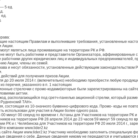
 — 5 ед.
д.
 ед.
.
права:
вующие настоящим Правилам и выполнившие требования, установленные наст
 Акции.
и могут являться лица проживающие на территории РК и РФ.
и не могут быть работники и представители Организатора, аффинированные с
же работники других юридических лиц и индивидуальных предпринимателей, п
нию Акции, члены их семей.
права и несут обязанности, установленные действующим законодательством РК
и.
 действий для получения призов Акции.
еля до 20 июля 2014 г. (включительно) необходимо приобрести любую продук
з перечня, указанного в п. 1 настоящих
ионные стрелочки с промо-кодами(которые были зарегистрированны на сайте)
ловиями акттии.
-код, располагающийся под сретч-панелью акционной стрелки, который разм
«Рудненский ТАН».
ия, состоящая из 10-значного буквенно-цифрового кода. Промо- коды не повт
ть использован для участия в Акции более одного раза.
ов 00 минут 00 секунд по времени г. Астаны для Участников на территории РК и
тников на территории РФ 28 апреля 2014 до 23 часов 59 минут 59 секунд по в
ии РК и г. Челябинска для Участников на территории РФ 20 июля 2014 г., зар
йте компании www.lider2.kz
а сайте Акции www.lider2.kz Участнику необходимо заполнить специальную ф
мые сведения о себе. Данные сведения никому не передаются и учитываются