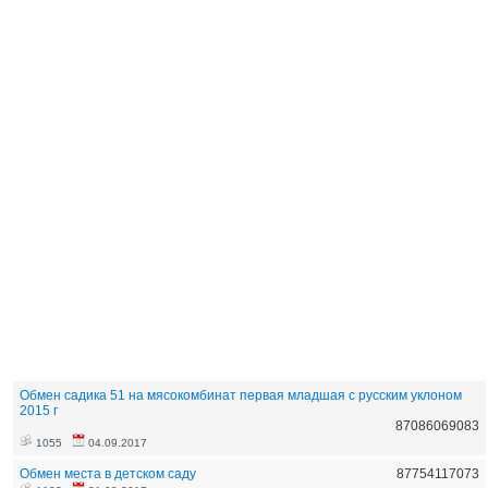
Обмен садика 51 на мясокомбинат первая младшая с русским уклоном
2015 г
87086069083
1055
04.09.2017
Обмен места в детском саду
87754117073