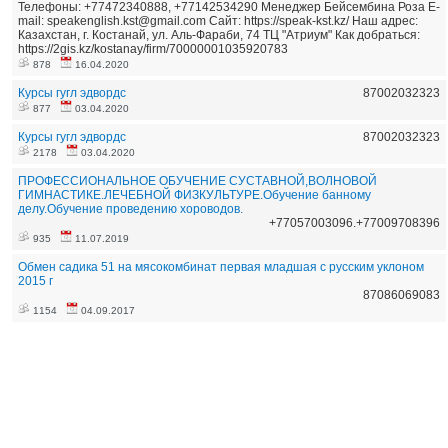
Телефоны: +77472340888, +77142534290 Менеджер Бейсембина Роза E-
mail: speakenglish.kst@gmail.com Сайт: https://speak-kst.kz/ Наш адрес:
Казахстан, г. Костанай, ул. Аль-Фараби, 74 ТЦ "Атриум" Как добраться:
https://2gis.kz/kostanay/firm/70000001035920783
878
16.04.2020
Курсы гугл эдвордс
87002032323
877
03.04.2020
Курсы гугл эдвордс
87002032323
2178
03.04.2020
ПРОФЕССИОНАЛЬНОЕ ОБУЧЕНИЕ СУСТАВНОЙ,ВОЛНОВОЙ
ГИМНАСТИКЕ.ЛЕЧЕБНОЙ ФИЗКУЛЬТУРЕ.Обучение банному
делу.Обучение проведению хороводов.
+77057003096.+77009708396
935
11.07.2019
Обмен садика 51 на мясокомбинат первая младшая с русским уклоном
2015 г
87086069083
1154
04.09.2017