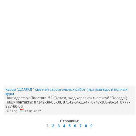
Курсы "ДИАЛОГ" сметчик строительных работ ( краткий курс и полный
курс)
Наш адрес: ул.Толстого, 52 (3 этаж, вход через фитнес-клуб "Эллада").
Наши контакты: 87142-39-03-38, 87142-54-11-47, 8747-308-96-14, 8777-
337-66-56
1266
27.01.2017
Страницы:
1
2
3
4
5
6
7
8
9