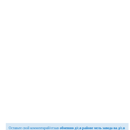
Оставьте свой комментарий/отзыв
обменяю д/с.в районе мель завода на д/с.в