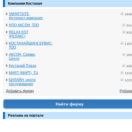
Компании Костаная
SMARTSITE,
3449
Интернет-компания
НПО АКСОН, ТОО
541
RELAX KST
832
(РЕЛАКС)
КОСТАНАЙШИНСЕРВИС,
1182
ТОО
АКСОН, Сервис
265
Центр
Костанай Плаза
408
MART (МАРТ), ТЦ
1318
БИЛАЙН, центр
1223
обслуживания
Добавить фирму
Рубрик
Найти фирму
Реклама на портале