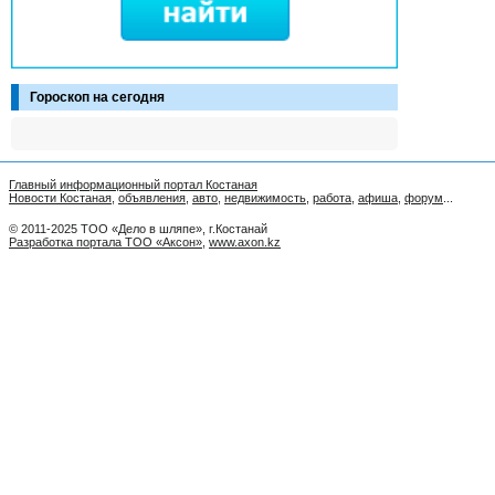
Гороскоп на сегодня
Главный информационный портал Костаная
Новости Костаная
,
объявления
,
авто
,
недвижимость
,
работа
,
афиша
,
форум
...
© 2011-2025 ТОО «Дело в шляпе», г.Костанай
Разработка портала ТОО «Аксон»
,
www.axon.kz